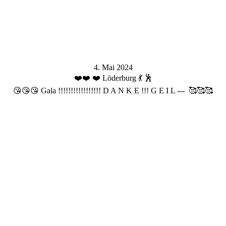
4. Mai 2024
❤️❤️ ❤️ Löderburg 💃 🕺
😘😘😘 Gala !!!!!!!!!!!!!!!!! D A N K E !!! G E I L --- 🥰🥰🥰