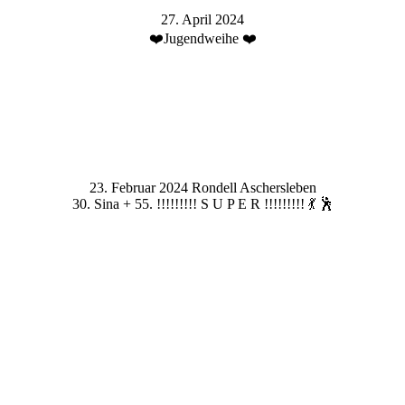
27. April 2024
❤️Jugendweihe ❤️
23. Februar 2024 Rondell Aschersleben
30. Sina + 55. !!!!!!!!! S U P E R !!!!!!!!! 💃 🕺