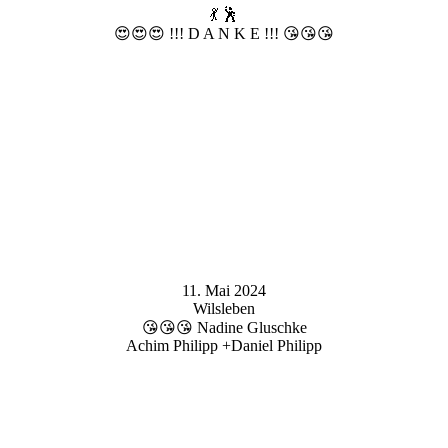
💃 🕺
😍😍😍 !!! D A N K E !!! 😘😘😘
11. Mai 2024
Wilsleben
😘😘😘 Nadine Gluschke
Achim Philipp +Daniel Philipp