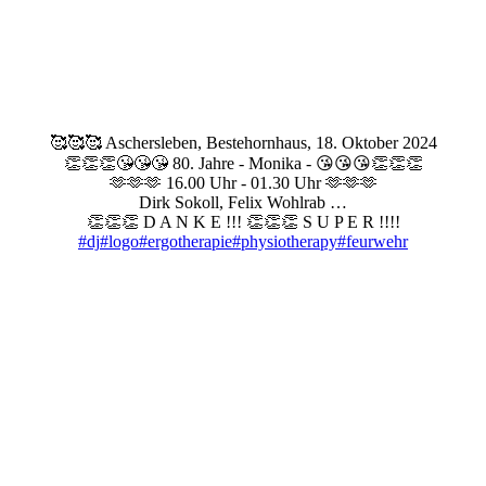
🥰🥰🥰 Aschersleben, Bestehornhaus, 18. Oktober 2024
👏👏👏😘😘😘 80. Jahre - Monika - 😘😘😘👏👏👏
🫶🫶🫶 16.00 Uhr - 01.30 Uhr 🫶🫶🫶
Dirk Sokoll, Felix Wohlrab …
👏👏👏 D A N K E !!! 👏👏👏 S U P E R !!!!
#dj
#logo
#ergotherapie
#physiotherapy
#feurwehr